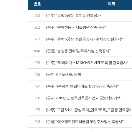
번호
제목
203
[수주] "동박 5공장_복지동 건축공사"
202
[수주] "북아현동 서서울병원 신축공사"
201
[수주] "동박 5공장_정읍공장 제2 주차장 신설공사"
[준공] "농성동 판매 및 주차시설 신축공사"
NOW
199
[수주] "SK에어가스 M16 GAS PLANT 토목 및 건축공사"
198
[공지] 전기공사업 등록
197
[수주] "(주)케어젠 펩타이드 합성공장 신축공사"
196
[공지] 2019년도 토목건축공사업 시공능력평가액
195
[수주] "도금 5호기 증설 투자_건축/토목_도금동 건축공사
194
[준공] "렉스필드컨트리클럽 부설주차장 신축공사"