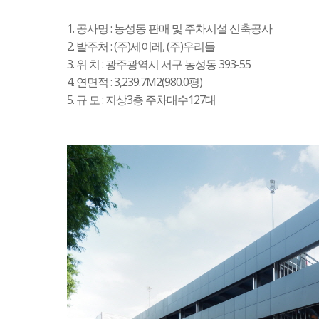
1. 공사명 : 농성동 판매 및 주차시설 신축공사
2. 발주처 : (주)세이레, (주)우리들
3. 위 치 : 광주광역시 서구 농성동 393-55
4. 연면적 : 3,239.7M2(980.0평)
5. 규 모 : 지상3층 주차대수127대