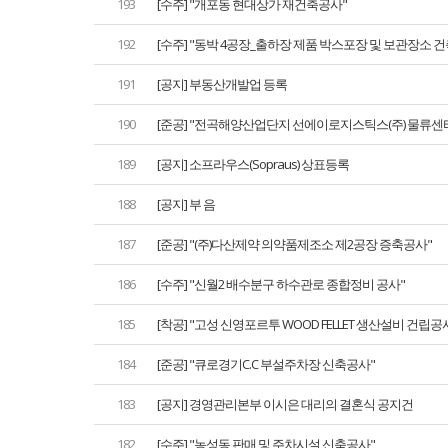
193
[수주] "개포동 현대상가 재건축공사"
192
[수주] "동박 4공장_출하장 제품 박스포장 및 보관장소 
191
[공지] 부동산개발업 등록
190
[준공] "전곡해양산업단지 선에이로지스틱스(주) 물류센
189
[공지] 소프라우스(Sopraus) 상표등록
188
[공지] 부 음
187
[준공] "(주)다산제약 의약품제조소 제2공장 증축공사"
186
[수주] "신월2 배수분구 하수관로 종합정비 공사"
185
[착공] "고성 신영포르투 WOOD FELLET 생산설비 건립공
184
[준공] "큐로경기C.C 부설주차장 신축공사"
183
[공지] 경영관리본부 이시은 대리의 결혼식 공지건
182
[수주] "농성동 판매 및 주차시설 신축공사"