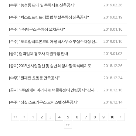
[수주] "농성동 판매 및 주차시설 신축공사"
2019.02.26
[수주] "렉스필드컨트리클럽 부설주차장 신축공사"
2019.02.19
[수주] "(주)제우스 주차장 설치공사"
2019.01.16
[수주] "도쿄일렉트론코리아 평택사무소 부설주차장 신축공사"
2019.01.10
[공지] 협력업체 경조사 지원규정 안내
2019.01.02
[공지] 2018년 사업결산 및 송년회 행사장 좌석배치도
2018.12.26
[수주] "원재료 쵸핑동 건축공사"
2018.12.24
[공지] "(주)엘케이마끼다 평택물류센터 건립공사" 감사패 수상
2018.12.18
[수주] "잠실 소프라우스 오피스텔 신축공사"
2018.12.14
1
2
3
4
5
6
7
8
9
10