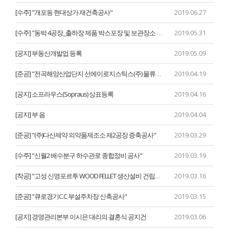
[수주] "개포동 현대상가 재건축공사"
2019.06.27
[수주] "동박 4공장_출하장 제품 박스포장 및 보관장소 건축공사"
2019.05.31
[공지] 부동산개발업 등록
2019.05.09
[준공] "전곡해양산업단지 선에이로지스틱스(주) 물류센터공사"
2019.04.19
[공지] 소프라우스(Sopraus) 상표등록
2019.04.16
[공지] 부 음
2019.04.04
[준공] "(주)다산제약 의약품제조소 제2공장 증축공사"
2019.03.29
[수주] "신월2 배수분구 하수관로 종합정비 공사"
2019.03.19
[착공] "고성 신영포르투 WOOD FELLET 생산설비 건립공사"
2019.03.16
[준공] "큐로경기C.C 부설주차장 신축공사"
2019.03.15
[공지] 경영관리본부 이시은 대리의 결혼식 공지건
2019.03.06